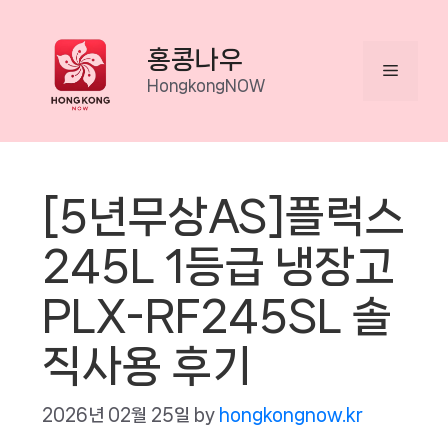
Skip
to
홍콩나우
Menu
content
HongkongNOW
[5년무상AS]플럭스
245L 1등급 냉장고
PLX-RF245SL 솔
직사용 후기
2026년 02월 25일
by
hongkongnow.kr