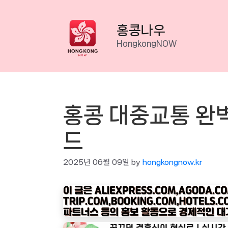
Skip
to
홍콩나우
content
HongkongNOW
홍콩 대중교통 완
드
2025년 06월 09일
by
hongkongnow.kr