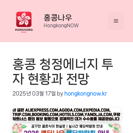
Skip
to
홍콩나우
Menu
content
HongkongNOW
홍콩 청정에너지 투
자 현황과 전망
2025년 03월 17일
by
hongkongnow.kr