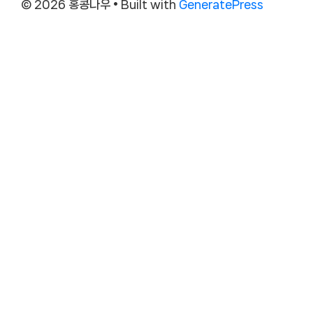
© 2026 홍콩나우
• Built with
GeneratePress