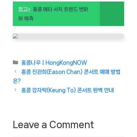
참고>
홍콩 메타 서치 트렌드 변화
와 예측
Categories
홍콩나우ㅣHongKongNOW
홍콩 진관희(Eason Chan) 콘서트 예매 방법
은?
홍콩 강자락(Keung To) 콘서트 완벽 안내
Leave a Comment