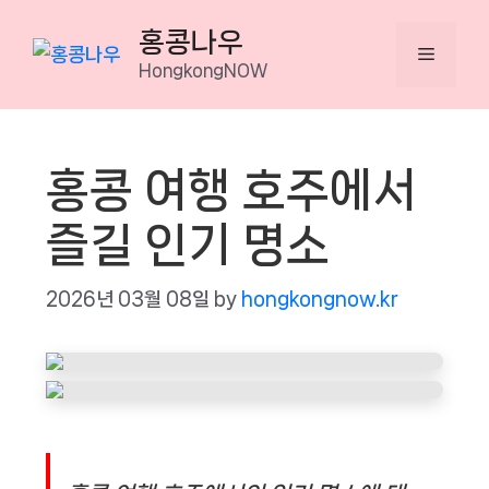
Skip
홍콩나우
to
Menu
HongkongNOW
content
홍콩 여행 호주에서
즐길 인기 명소
2026년 03월 08일
by
hongkongnow.kr