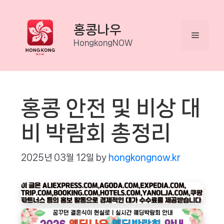
Skip
to
홍콩나우
Menu
content
HongkongNOW
홍콩 안전 및 비상 대
비 박람회 총정리
2025년 03월 12일
by
hongkongnow.kr