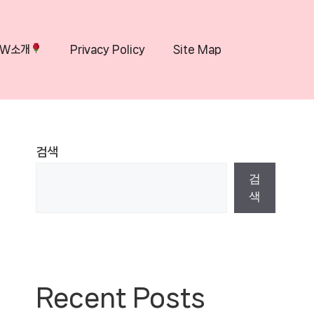
OW소개
Privacy Policy
Site Map
검색
검
색
Recent Posts