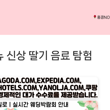
홍콩N
 신상 딸기 음료 탐험