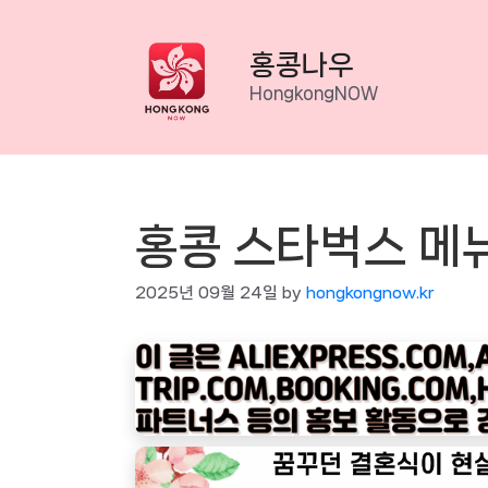
Skip
to
홍콩나우
content
HongkongNOW
홍콩 스타벅스 메뉴
2025년 09월 24일
by
hongkongnow.kr