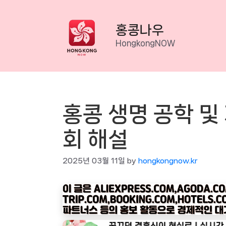
Skip
to
홍콩나우
content
HongkongNOW
홍콩 생명 공학 및
회 해설
2025년 03월 11일
by
hongkongnow.kr