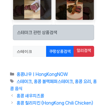
스테이크 관련 상품검색
알리검색
쿠팡상품검색
Categories
홍콩나우ㅣHongKongNOW
Tags
스테이크
,
홍콩 블랙페퍼스테이크
,
홍콩 요리
,
홍
콩 음식
홍콩 새우치즈롤
홍콩 칠리치킨 (HongKong Chili Chicken)