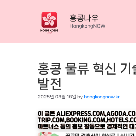
Skip
to
홍콩나우
content
HongkongNOW
홍콩 물류 혁신 기
발전
2025년 03월 16일
by
hongkongnow.kr