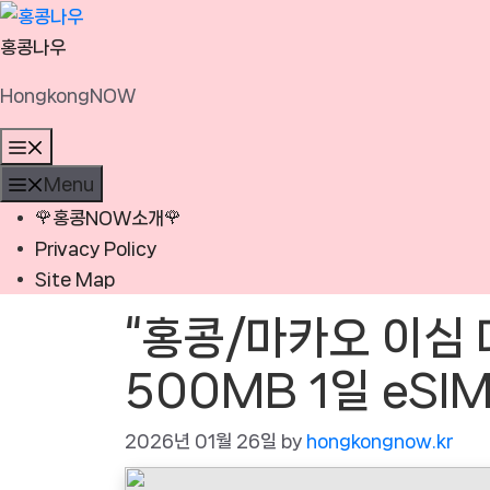
Skip
to
홍콩나우
content
HongkongNOW
Menu
Menu
🌹홍콩NOW소개🌹
Privacy Policy
Site Map
“홍콩/마카오 이심
500MB 1일 eSI
2026년 01월 26일
by
hongkongnow.kr