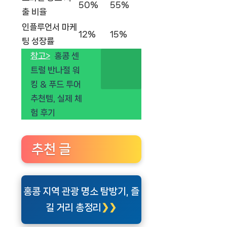
50%
55%
출 비율
인플루언서 마케
12%
15%
팅 성장률
참고>
홍콩 센
트럴 반나절 워
킹 & 푸드 투어
추천템, 실제 체
험 후기
추천 글
홍콩 지역 관광 명소 탐방기, 즐
길 거리 총정리