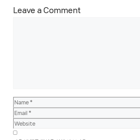
Leave a Comment
Comment
Name
Email
Website