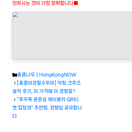
인하시는 것이 가장 정확합니다■
Categories
홍콩나우ㅣHongKongNOW
[홍콩야경필수투어] 덕링 크루즈
솔직 후기, 이 가격에 이 경험을?
“푸꾸옥 혼똔섬 케이블카 QR티
켓 입장권” 추천템, 경험담 공유합니
다