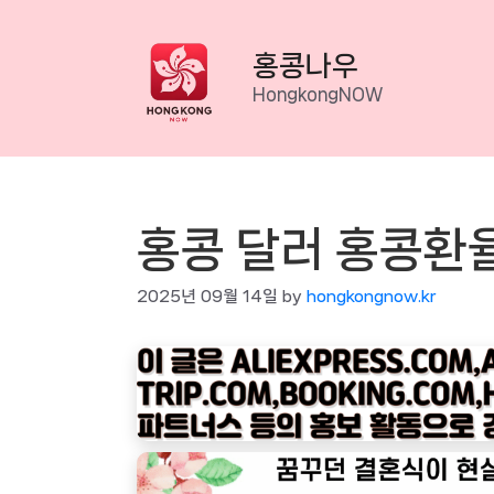
Skip
to
홍콩나우
content
HongkongNOW
홍콩 달러 홍콩환율
2025년 09월 14일
by
hongkongnow.kr