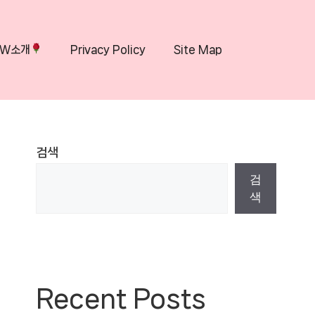
OW소개
Privacy Policy
Site Map
검색
검
색
Recent Posts