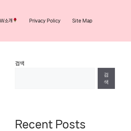
OW소개
Privacy Policy
Site Map
검색
검
색
Recent Posts