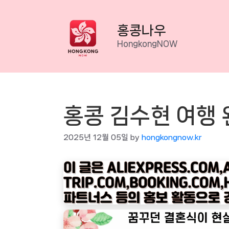
Skip
to
홍콩나우
content
HongkongNOW
홍콩 김수현 여행
2025년 12월 05일
by
hongkongnow.kr