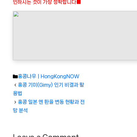
인하시는 것이 가장 정확합니다■
Categories
홍콩나우ㅣHongKongNOW
홍콩 기미(Gimy) 인기 비결과 활
용법
홍콩 일본 엔 환율 변동 현황과 전
망 분석