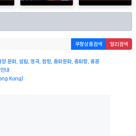
쿠팡상품검색
알리검색
서양 문화
,
설립
,
영국
,
점령
,
중화문화
,
중화항
,
홍콩
 안내
ong Kong)