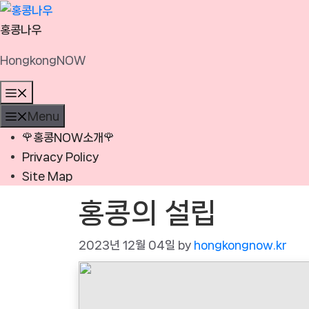
Skip
to
홍콩나우
content
HongkongNOW
Menu
Menu
🌹홍콩NOW소개🌹
Privacy Policy
Site Map
홍콩의 설립
2023년 12월 04일
by
hongkongnow.kr