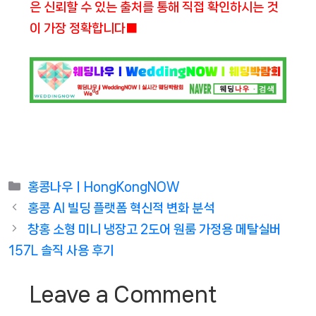
은 신뢰할 수 있는 출처를 통해 직접 확인하시는 것
이 가장 정확합니다■
Categories
홍콩나우ㅣHongKongNOW
홍콩 AI 빌딩 플랫폼 혁신적 변화 분석
창홍 소형 미니 냉장고 2도어 원룸 가정용 메탈실버
157L 솔직 사용 후기
Leave a Comment