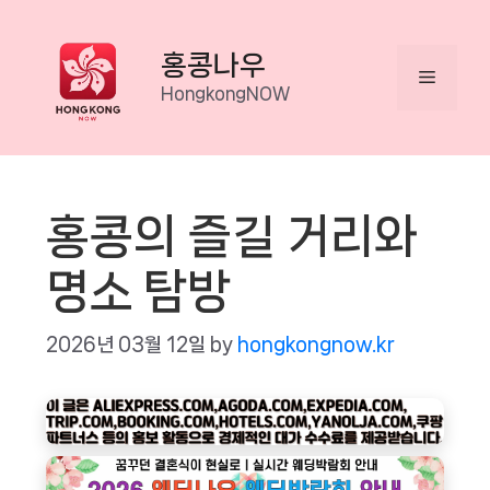
Skip
to
홍콩나우
Menu
content
HongkongNOW
홍콩의 즐길 거리와
명소 탐방
2026년 03월 12일
by
hongkongnow.kr