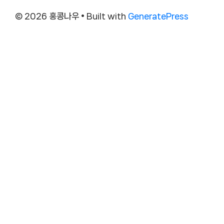
© 2026 홍콩나우
• Built with
GeneratePress