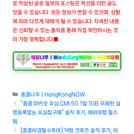
로 작성된 글로 일부의 포스팅은 픽션을 더한 글도
있을 수 있습니다. 모든 정보가 변할 수 있으며, 상황
에 따라 다르게 재해석 될 수 있습니다. 자세한 내용
은 신뢰할 수 있는 출처를 통해 직접 확인하시는 것
이 가장 정확합니다■
Categories
홍콩나우ㅣHongKongNOW
“홍콩 마카오 유심 CMI 5G 1일 1GB 무제한 실
명등록없는 유심칩구매” 솔직 후기, 해외여행 필수
템
[홍콩야경필수투어] 덕링 크루즈 솔직 후기, 이