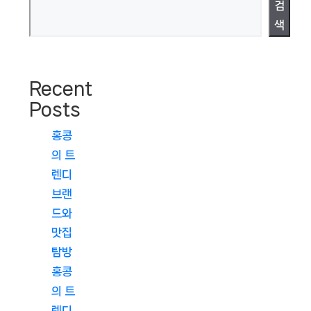
검
색
Recent
Posts
홍콩
의 트
렌디
브랜
드와
맛집
탐방
홍콩
의 트
렌디