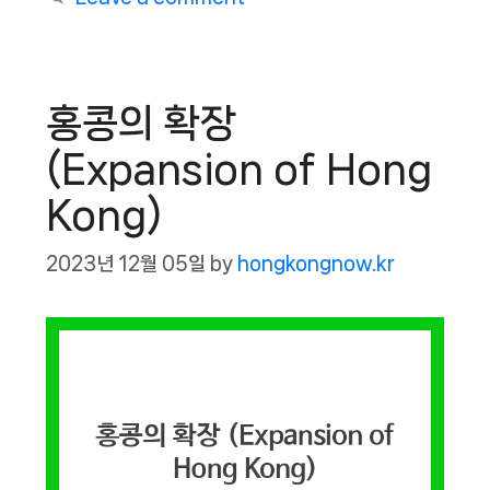
홍콩의 확장
(Expansion of Hong
Kong)
2023년 12월 05일
by
hongkongnow.kr