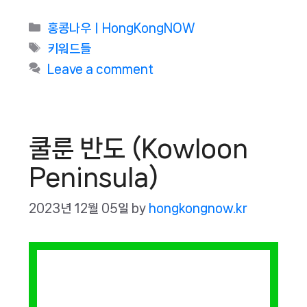
Categories
홍콩나우ㅣHongKongNOW
Tags
키워드들
Leave a comment
쿨룬 반도 (Kowloon
Peninsula)
2023년 12월 05일
by
hongkongnow.kr