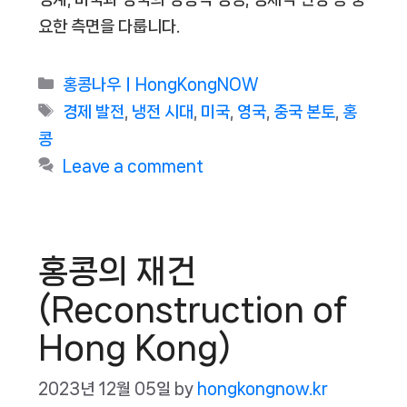
요한 측면을 다룹니다.
Categories
홍콩나우ㅣHongKongNOW
Tags
경제 발전
,
냉전 시대
,
미국
,
영국
,
중국 본토
,
홍
콩
Leave a comment
홍콩의 재건
(Reconstruction of
Hong Kong)
2023년 12월 05일
by
hongkongnow.kr