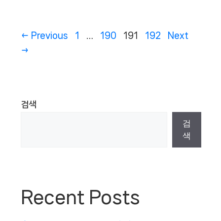
Page
Page
Page
Page
←
Previous
1
…
190
191
192
Next
→
검색
검
색
Recent Posts