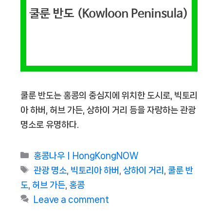
쿨룬 반도는 홍콩의 중심지에 위치한 도시로, 빅토리
아 하버, 허브 가든, 상하이 거리 등을 자랑하는 관광
명소로 유명하다.
Categories
홍콩나우ㅣHongKongNOW
Tags
관광 명소
,
빅토리아 하버
,
상하이 거리
,
쿨룬 반
도
,
허브 가든
,
홍콩
Leave a comment