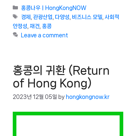
Categories
홍콩나우ㅣHongKongNOW
Tags
경제
,
관광산업
,
다양성
,
비즈니스 모델
,
사회적
안정성
,
재건
,
홍콩
Leave a comment
홍콩의 귀환 (Return
of Hong Kong)
2023년 12월 05일
by
hongkongnow.kr