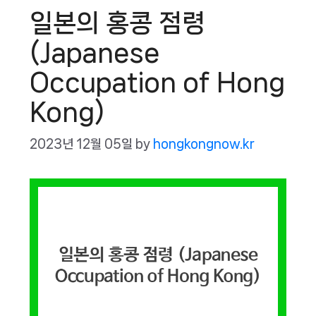
일본의 홍콩 점령
(Japanese
Occupation of Hong
Kong)
2023년 12월 05일
by
hongkongnow.kr