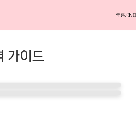
🌹홍콩N
벽 가이드