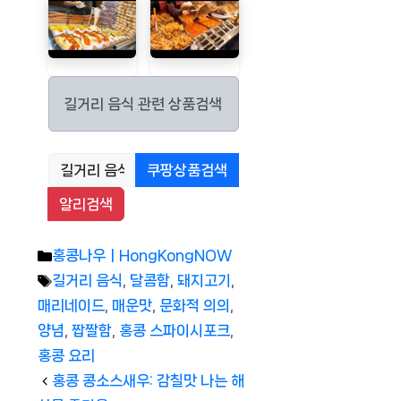
길거리 음식 관련 상품검색
쿠팡상품검색
알리검색
Categories
홍콩나우ㅣHongKongNOW
Tags
길거리 음식
,
달콤함
,
돼지고기
,
매리네이드
,
매운맛
,
문화적 의의
,
양념
,
짭짤함
,
홍콩 스파이시포크
,
홍콩 요리
홍콩 콩소스새우: 감칠맛 나는 해