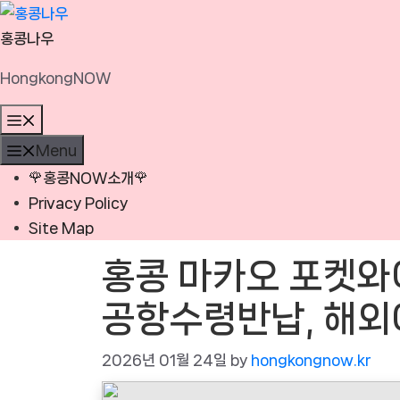
Skip
to
홍콩나우
content
HongkongNOW
Menu
Menu
🌹홍콩NOW소개🌹
Privacy Policy
Site Map
홍콩 마카오 포켓와
공항수령반납, 해외
2026년 01월 24일
by
hongkongnow.kr