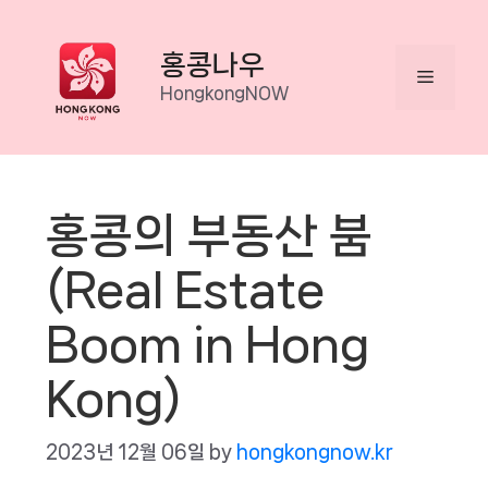
Skip
to
홍콩나우
Menu
content
HongkongNOW
홍콩의 부동산 붐
(Real Estate
Boom in Hong
Kong)
2023년 12월 06일
by
hongkongnow.kr