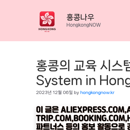
Skip
to
홍콩나우
content
HongkongNOW
홍콩의 교육 시스템 
System in Hon
2023년 12월 06일
by
hongkongnow.kr