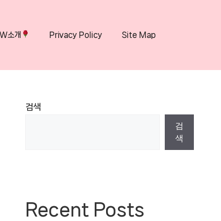
OW소개
Privacy Policy
Site Map
검색
검
색
Recent Posts