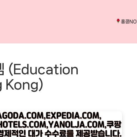
홍콩N
(Education
g Kong)