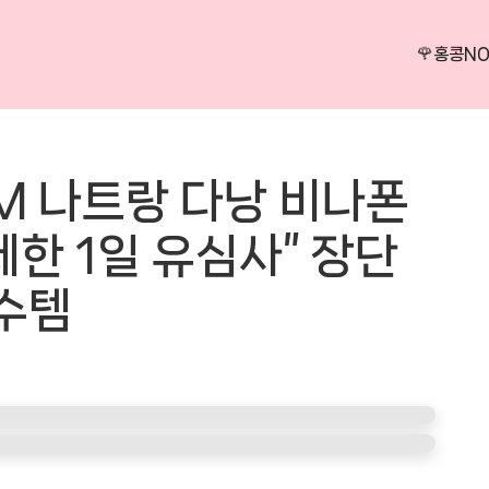
🌹홍콩N
IM 나트랑 다낭 비나폰
제한 1일 유심사” 장단
필수템