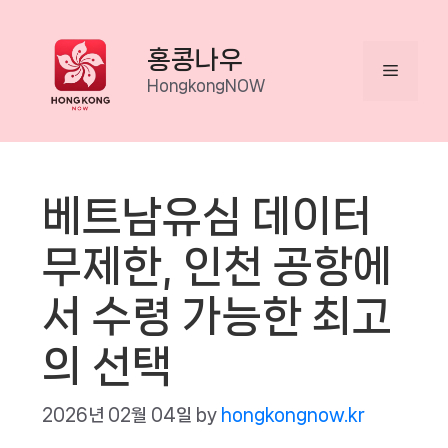
Skip
to
홍콩나우
Menu
content
HongkongNOW
베트남유심 데이터
무제한, 인천 공항에
서 수령 가능한 최고
의 선택
2026년 02월 04일
by
hongkongnow.kr