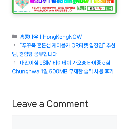
Categories
홍콩나우ㅣHongKongNOW
“푸꾸옥 혼똔섬 케이블카 QR티켓 입장권” 추천
템, 경험담 공유합니다
대만이심 eSIM 타이베이 가오슝 타이중 e심
Chunghwa 1일 500MB 무제한 솔직 사용 후기
Leave a Comment
Comment